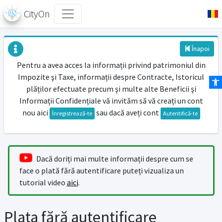
CityOn
Înapoi
Pentru a avea acces la informații privind patrimoniul din
Impozite şi Taxe, informații despre Contracte, Istoricul
Des
plăților efectuate precum şi multe alte Beneficii şi
Informații Confidențiale vă invităm să vă creați un cont
nou aici
sau dacă aveți cont
Înregistrează-te
Autentifică-te
Dacă doriți mai multe informații despre cum se
face o plată fără autentificare puteți vizualiza un
tutorial video
aici
.
Plata fără autentificare